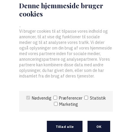
Denne hjemmeside bruger
Foreningen Danske IT-Advokater
cookies
C/O Danske Advokater
Vesterbrogade 32
..
1620 København V
Vi bruger cookies til at tilpasse vores indhold og
annoncer, til at vise dig funktioner til sociale
medier og til at analysere vores trafik. Vi deler
Kontakt os
også oplysninger om din brug af vores hjemmeside
med vores partnere inden for sociale medier,
phone
+45 33 43 70 11
annonceringspartnere og analysepartnere. Vores
partnere kan kombinere disse data med andre
mail
cnl@danskeadvokater.dk
oplysninger, du har givet dem, eller som de har
indsamlet fra din brug af deres tjenester.
Nødvendig
Præferencer
Statistik
Marketing
English
Tillad alle
OK