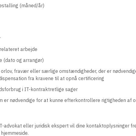
estalling (måned/år)
r
-relateret arbejde
 (dato og arrangør)
orlov, fravær eller særlige omstændigheder, der er nødvendige
spensation fra kravene til at opnå certificering
dsforbrug i IT-kontraktretlige sager
m er nødvendige for at kunne efterkontrollere rigtigheden af o
 IT-advokat eller juridisk ekspert vil dine kontaktoplysninger f
 hjemmeside.