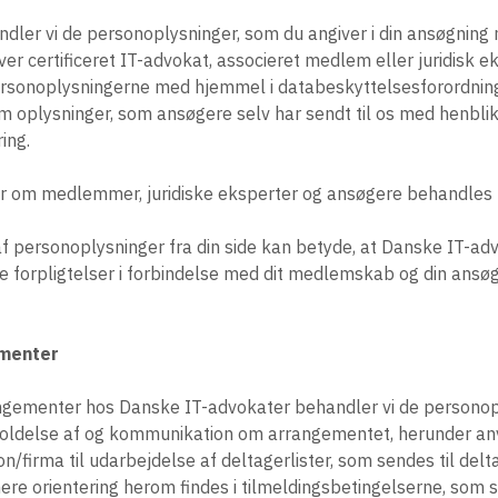
dler vi de personoplysninger, som du angiver i din ansøgning
ver certificeret IT-advokat, associeret medlem eller juridisk e
onoplysningerne med hjemmel i databeskyttelsesforordningens 
 om oplysninger, som ansøgere selv har sendt til os med henbli
ing.
r om medlemmer, juridiske eksperter og ansøgere behandles fo
f personoplysninger fra din side kan betyde, at Danske IT-adv
ine forpligtelser i forbindelse med dit medlemskab og din ansøg
ementer
rangementer hos Danske IT-advokater behandler vi de persono
afholdelse af og kommunikation om arrangementet, herunder a
n/firma til udarbejdelse af deltagerlister, som sendes til del
e orientering herom findes i tilmeldingsbetingelserne, som 