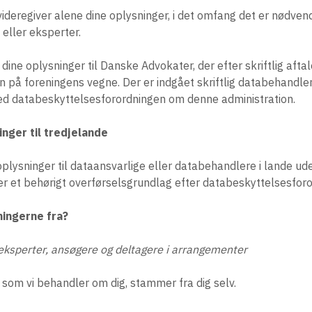
deregiver alene dine oplysninger, i det omfang det er nødvend
eller eksperter.
dine oplysninger til Danske Advokater, der efter skriftlig afta
n på foreningens vegne. Der er indgået skriftlig databehandler
 databeskyttelsesforordningen om denne administration.
inger til tredjelande
 oplysninger til dataansvarlige eller databehandlere i lande u
er er et behørigt overførselsgrundlag efter databeskyttelsesfor
ingerne fra?
eksperter, ansøgere og deltagere i arrangementer
som vi behandler om dig, stammer fra dig selv.