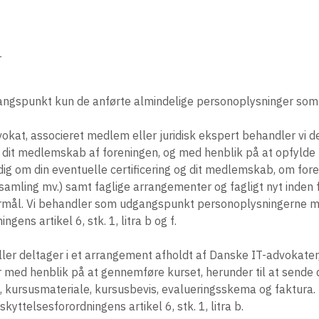
r
ngspunkt kun de anførte almindelige personoplysninger som d
vokat, associeret medlem eller juridisk ekspert behandler vi 
 dit medlemskab af foreningen, og med henblik på at opfylde 
dig om din eventuelle certificering og dit medlemskab, om fore
rsamling mv.) samt faglige arrangementer og fagligt nyt inden 
mål. Vi behandler som udgangspunkt personoplysningerne m
gens artikel 6, stk. 1, litra b og f.
eller deltager i et arrangement afholdt af Danske IT-advokater,
 med henblik på at gennemføre kurset, herunder til at sende 
, kursusmateriale, kursusbevis, evalueringsskema og faktura.
yttelsesforordningens artikel 6, stk. 1, litra b.