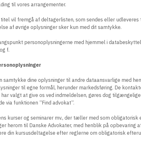
ding til vores arrangementer.
titel vil fremgå af deltagerlisten, som sendes eller udleveres 
else af øvrige oplysninger sker kun med dit samtykke.
angspunkt personoplysningerne med hjemmel i databeskytte
 og f.
ersonoplysninger
en samtykke dine oplysninger til andre dataansvarlige med hen
lysninger til egne formål, herunder markedsføring. De kontakt
t har valgt at give os ved indmeldelsen, gøres dog tilgængelig
e via funktionen ”Find advokat”.
ens kurser og seminarer mv., der tæller med som obligatorisk
nger herom til Danske Advokater, med henblik på opbevaring a
e din kursusdeltagelse efter reglerne om obligatorisk efter