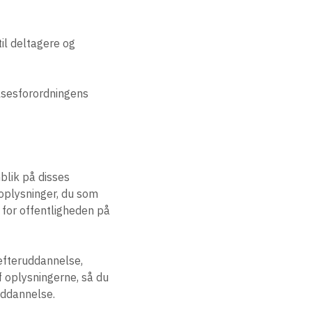
til deltagere og
lsesforordningens
blik på disses
oplysninger, du som
e for offentligheden på
 efteruddannelse,
f oplysningerne, så du
uddannelse.