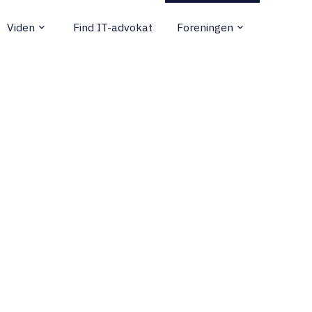
Viden
Find IT-advokat
Foreningen
keyboard_arrow_down
keyboard_arrow_down