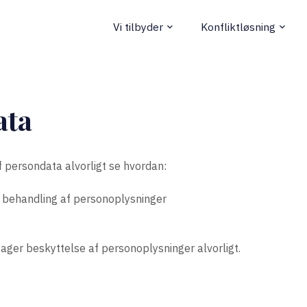
Vi tilbyder
Konfliktløsning
keyboard_arrow_down
keyboard_arrow_down
ata
f persondata alvorligt se hvordan:
 behandling af personoplysninger
ager beskyttelse af personoplysninger alvorligt.