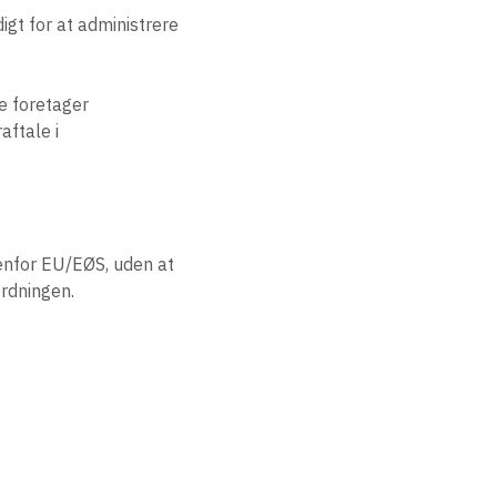
igt for at administrere
le foretager
aftale i
denfor EU/EØS, uden at
ordningen.