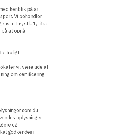
 med henblik på at
kspert. Vi behandler
art. 6, stk. 1, litra
k på at opnå
rtroligt.
okater vil være ude af
ning om certificering
plysninger som du
nvendes oplysninger
tagere og
skal godkendes i