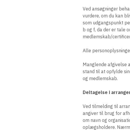
Ved ansøgninger behan
vurdere, om du kan bli
som udgangspunkt pers
b og f, da der er tale
medlemskab/certificer
Alle personoplysninge
Manglende afgivelse a
stand til at opfylde s
og medlemskab.
Deltagelse i arrang
Ved tilmelding til ar
angiver til brug for 
om navn og organisatio
oplægsholdere. Nærmer