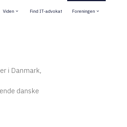
Viden
Find IT-advokat
Foreningen
keyboard_arrow_down
keyboard_arrow_down
er i Danmark,
rende danske