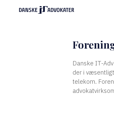
Forenin
Danske IT-Advo
der i væsentli
telekom. Foren
advokatvirksom