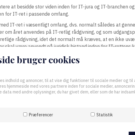
re at besidde stor viden inden for IT-jura og IT-branchen og
n for IT-ret i passende omfang.
med IT-ret i væsentligt omfang, dvs. normalt således at genn
er om året anvendes på IT-retlig rådgivning, og som udgangs
retlige rådgivning, idet det normalt må kræves, at en ikke uvæ
er skal være anvendt på juridisk bistand inden for IT-rettens
de bruger cookies
ntegritet og arbejde efter en høj etisk standard.
eelse i markedet og blandt kollegaer.
l enhver tid gældende regler for advokater, herunder de advokat
es indhold og annoncer, til at vise dig funktioner til sociale medier og til 
undet.
ores hjemmeside med vores partnere inden for sociale medier, annonceri
 data med andre oplysninger, du har givet dem, eller som de har indsamle
anske IT-Advokater skal man gencertificeres hvert 2. år for at
id aktuelt lever op til ovenstående krav.
Præferencer
Statistik