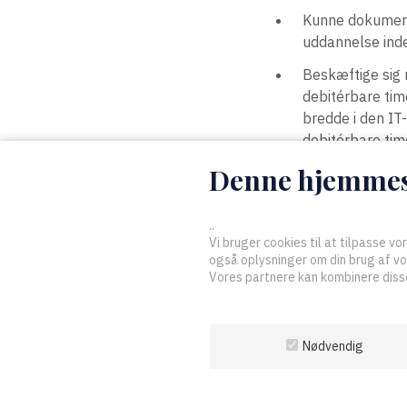
Kunne dokumente
uddannelse inde
Beskæftige sig 
debitérbare tim
bredde i den IT-
debitérbare tim
Denne hjemmesi
Have personlig i
Have en høj ans
..
Efterleve de ti
Vi bruger cookies til at tilpasse vor
af Advokatsamf
også oplysninger om din brug af v
Vores partnere kan kombinere disse
Som IT-advokat under D
medlemmer til enhver t
Nødvendig