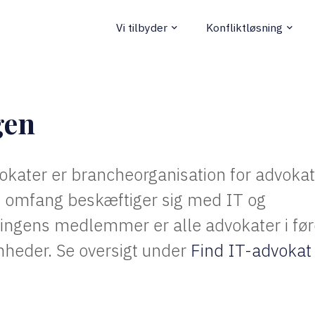
Vi tilbyder
Konfliktløsning
keyboard_arrow_down
keyboard_arrow_down
gen
kater er brancheorganisation for advokat
gt omfang beskæftiger sig med IT og
ingens medlemmer er alle advokater i fø
heder. Se oversigt under
Find IT-advokat