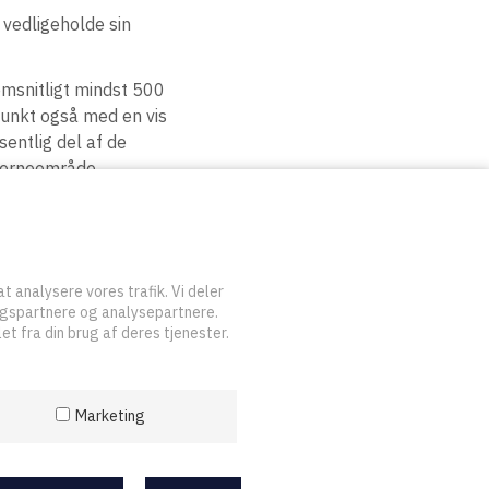
 vedligeholde sin
emsnitligt mindst 500
punkt også med en vis
sentlig del af de
 kerneområde.
etiske regler, fastsat
at analysere vores trafik. Vi deler
ngspartnere og analysepartnere.
t fra din brug af deres tjenester.
 sikre, at alle
Marketing