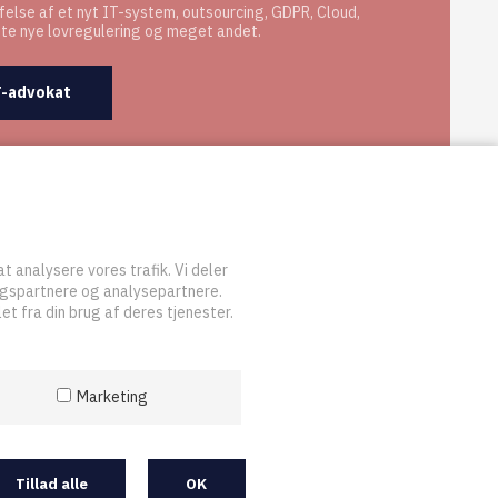
else af et nyt IT-system, outsourcing, GDPR, Cloud,
ste nye lovregulering og meget andet.
IT-advokat
at analysere vores trafik. Vi deler
ngspartnere og analysepartnere.
t fra din brug af deres tjenester.
Marketing
Tillad alle
OK