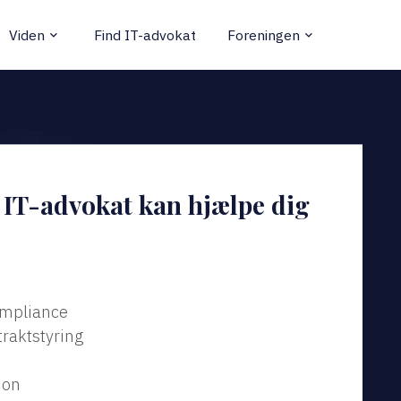
Viden
Find IT-advokat
Foreningen
keyboard_arrow_down
keyboard_arrow_down
t IT-advokat kan hjælpe dig
ompliance
traktstyring
ion